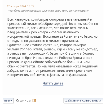
12 января 2024, 18:53
Последнее редактирование
: 12 января 2024, 19:00 от Administrator
Все, наверное, хотя бы раз смотрели замечательный и
прекрасный фильм «Храброе сердце»! Что в нем особенно
замечательно, так именно то, что почти весь фильм –
плод фантазии режиссера и совсем немножко
исторической правды. Восстание действительно было, но
отнюдь не по указанным в фильме причинам.
Единственное крупное сражение, которое выиграл
Уильям Уоллес (кстати, рыцарь, сэр и к тому же кондотьер,
а отнюдь не простолюдин), было при Стерлинге. Уоллес
никогда не брал Йорк, а влияние Роберта Брюса и всех
Брюсов на дальнейшие события было большим, чем
обычно считается. Но чем увлекательна иногда медийная
лабуда, так тем, что привлекает внимание к реальным
историческим событиям, к фактам, а не фантазиям.
Читать далее
Страницы
1
ВВЕРХ
ДЕЙСТВИЯ ПОЛЬЗОВАТЕЛЯ