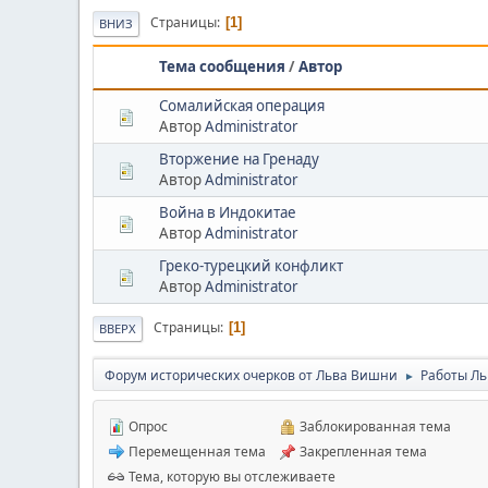
Страницы
1
ВНИЗ
Тема сообщения
/
Автор
Сомалийская операция
Автор
Administrator
Вторжение на Гренаду
Автор
Administrator
Война в Индокитае
Автор
Administrator
Греко-турецкий конфликт
Автор
Administrator
Страницы
1
ВВЕРХ
Форум исторических очерков от Льва Вишни
Работы Л
►
Опрос
Заблокированная тема
Перемещенная тема
Закрепленная тема
Тема, которую вы отслеживаете