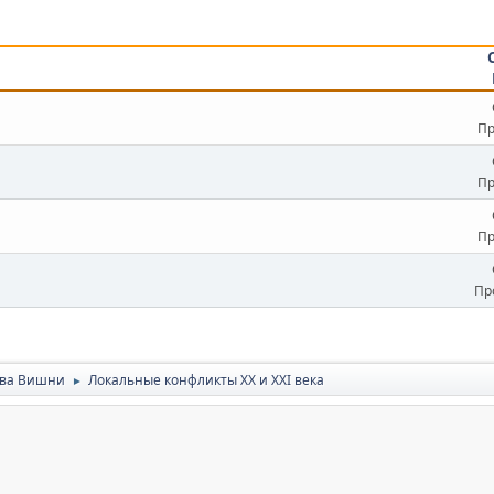
Пр
Пр
Пр
Пр
ьва Вишни
Локальные конфликты XX и XXI века
►