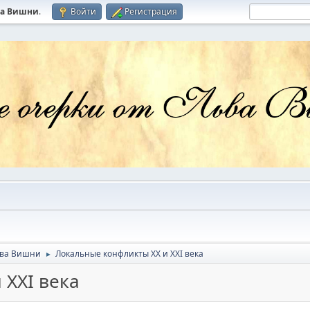
ва Вишни
.
Войти
Регистрация
ьва Вишни
Локальные конфликты XX и XXI века
►
 XXI века