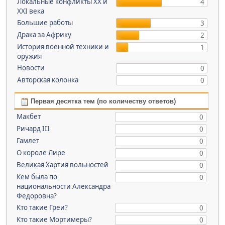
Локальные конфликты XX и
4
XXI века
Большие работы
3
Драка за Африку
2
История военной техники и
1
оружия
Новости
0
Авторская колонка
0
Первая десятка тем (по количеству ответов)
Макбет
0
Ричард III
0
Гамлет
0
О короле Лире
0
Великая Хартия вольностей
0
Кем была по
0
национальности Александра
Федоровна?
Кто такие Греи?
0
Кто такие Мортимеры?
0