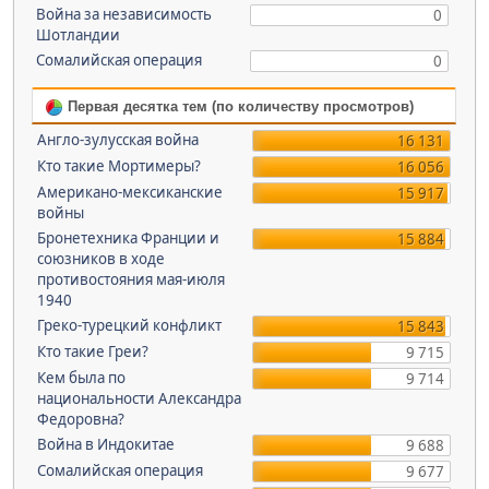
Война за независимость
0
Шотландии
Сомалийская операция
0
Первая десятка тем (по количеству просмотров)
Англо-зулусская война
16 131
Кто такие Мортимеры?
16 056
Американо-мексиканские
15 917
войны
Бронетехника Франции и
15 884
союзников в ходе
противостояния мая-июля
1940
Греко-турецкий конфликт
15 843
Кто такие Греи?
9 715
Кем была по
9 714
национальности Александра
Федоровна?
Война в Индокитае
9 688
Сомалийская операция
9 677