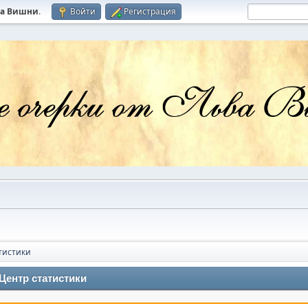
ва Вишни
.
Войти
Регистрация
тистики
Центр статистики