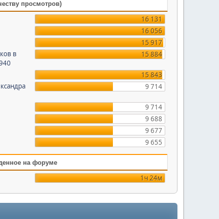
честву просмотров)
16 131
16 056
15 917
ков в
15 884
1940
15 843
ександра
9 714
9 714
9 688
9 677
9 655
денное на форуме
1ч 24м