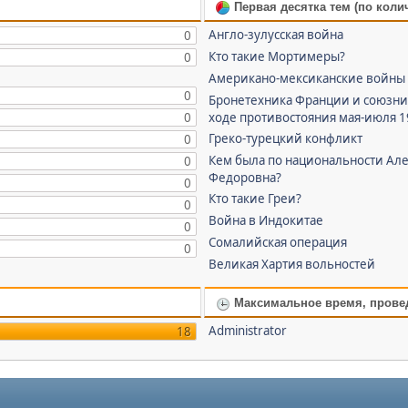
Первая десятка тем (по коли
Англо-зулусская война
0
Кто такие Мортимеры?
0
Американо-мексиканские войны
0
Бронетехника Франции и союзни
0
ходе противостояния мая-июля 
Греко-турецкий конфликт
0
Кем была по национальности Ал
0
Федоровна?
0
Кто такие Греи?
0
Война в Индокитае
0
Сомалийская операция
0
Великая Хартия вольностей
Максимальное время, прове
Administrator
18