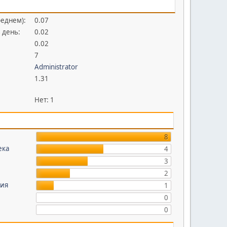
реднем):
0.07
 день:
0.02
0.02
7
Administrator
1.31
Нет: 1
8
ека
4
3
2
жия
1
0
0