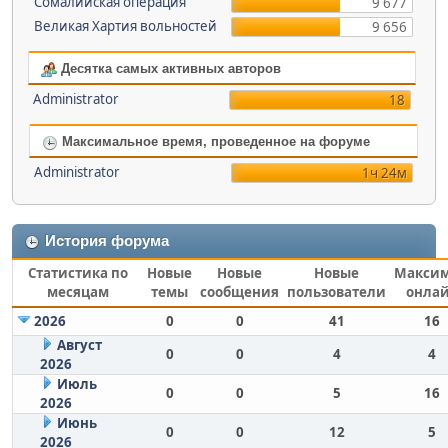
Сомалийская операция
9 677
Великая Хартия вольностей
9 656
Десятка самых активных авторов
Administrator
18
Максимальное время, проведенное на форуме
Administrator
1ч 24м
История форума
Статистика по
Новые
Новые
Новые
Макси
месяцам
темы
сообщения
пользователи
онла
2026
0
0
41
16
Август
0
0
4
4
2026
Июль
0
0
5
16
2026
Июнь
0
0
12
5
2026