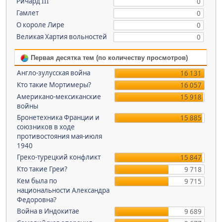
Ричард III
0
Гамлет
0
О короле Лире
0
Великая Хартия вольностей
0
Первая десятка тем (по количеству просмотров)
Англо-зулусская война
16 131
Кто такие Мортимеры?
16 057
Американо-мексиканские
15 918
войны
Бронетехника Франции и
15 885
союзников в ходе
противостояния мая-июля
1940
Греко-турецкий конфликт
15 847
Кто такие Греи?
9 718
Кем была по
9 715
национальности Александра
Федоровна?
Война в Индокитае
9 689