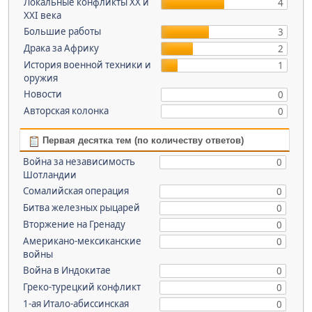
Локальные конфликты XX и
4
XXI века
Большие работы
3
Драка за Африку
2
История военной техники и
1
оружия
Новости
0
Авторская колонка
0
Первая десятка тем (по количеству ответов)
Война за независимость
0
Шотландии
Сомалийская операция
0
Битва железных рыцарей
0
Вторжение на Гренаду
0
Американо-мексиканские
0
войны
Война в Индокитае
0
Греко-турецкий конфликт
0
1-ая Итало-абиссинская
0