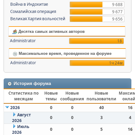
Война в Индокитае
9 688
Сомалийская операция
9 677
Великая Хартия вольностей
9 656
Десятка самых активных авторов
Administrator
18
Максимальное время, проведенное на форуме
Administrator
1ч 24м
История форума
Статистика по
Новые
Новые
Новые
Макси
месяцам
темы
сообщения
пользователи
онла
2026
0
0
40
16
Август
0
0
3
4
2026
Июль
0
0
5
16
2026