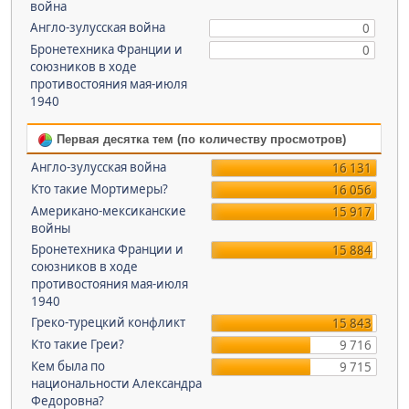
война
Англо-зулусская война
0
Бронетехника Франции и
0
союзников в ходе
противостояния мая-июля
1940
Первая десятка тем (по количеству просмотров)
Англо-зулусская война
16 131
Кто такие Мортимеры?
16 056
Американо-мексиканские
15 917
войны
Бронетехника Франции и
15 884
союзников в ходе
противостояния мая-июля
1940
Греко-турецкий конфликт
15 843
Кто такие Греи?
9 716
Кем была по
9 715
национальности Александра
Федоровна?