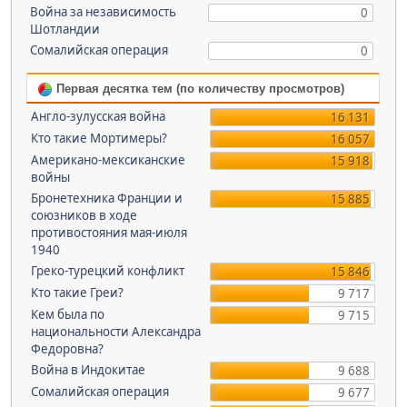
Война за независимость
0
Шотландии
Сомалийская операция
0
Первая десятка тем (по количеству просмотров)
Англо-зулусская война
16 131
Кто такие Мортимеры?
16 057
Американо-мексиканские
15 918
войны
Бронетехника Франции и
15 885
союзников в ходе
противостояния мая-июля
1940
Греко-турецкий конфликт
15 846
Кто такие Греи?
9 717
Кем была по
9 715
национальности Александра
Федоровна?
Война в Индокитае
9 688
Сомалийская операция
9 677