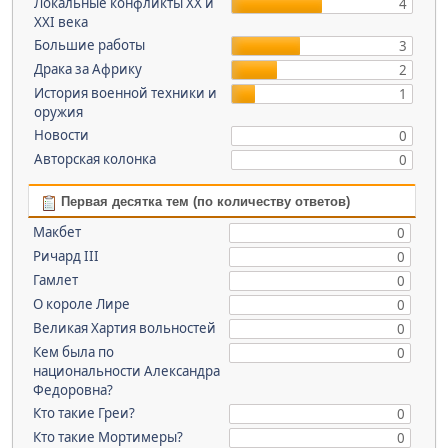
Локальные конфликты XX и
4
XXI века
Большие работы
3
Драка за Африку
2
История военной техники и
1
оружия
Новости
0
Авторская колонка
0
Первая десятка тем (по количеству ответов)
Макбет
0
Ричард III
0
Гамлет
0
О короле Лире
0
Великая Хартия вольностей
0
Кем была по
0
национальности Александра
Федоровна?
Кто такие Греи?
0
Кто такие Мортимеры?
0