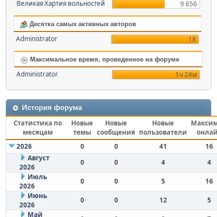
Великая Хартия вольностей
9 656
Десятка самых активных авторов
Administrator
18
Максимальное время, проведенное на форуме
Administrator
1ч 24м
История форума
Статистика по
Новые
Новые
Новые
Макси
месяцам
темы
сообщения
пользователи
онла
2026
0
0
41
16
Август
0
0
4
4
2026
Июль
0
0
5
16
2026
Июнь
0
0
12
5
2026
Май