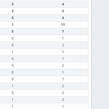
5
4
3
3
5
4
1
11
5
7
0
1
0
2
1
1
0
1
0
2
0
1
0
7
1
2
0
2
1
2
1
1