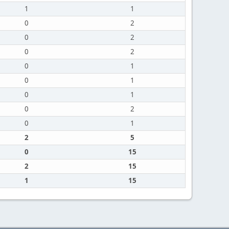
1
1
0
2
0
2
0
2
0
1
0
1
0
1
0
2
0
1
2
5
0
15
2
15
1
15