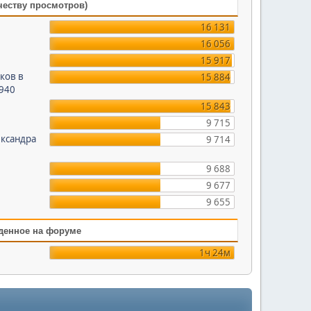
честву просмотров)
16 131
16 056
15 917
ков в
15 884
1940
15 843
9 715
ександра
9 714
9 688
9 677
9 655
денное на форуме
1ч 24м