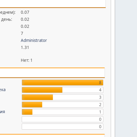
реднем):
0.07
 день:
0.02
0.02
7
Administrator
1.31
Нет: 1
8
ека
4
3
2
жия
1
0
0