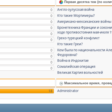
Первая десятка тем (по коли
Англо-зулусская война
0
Кто такие Мортимеры?
0
Американо-мексиканские войны
0
Бронетехника Франции и союзни
0
ходе противостояния мая-июля 
0
Греко-турецкий конфликт
0
Кто такие Греи?
Кем была по национальности Ал
0
Федоровна?
0
Война в Индокитае
0
Сомалийская операция
0
Великая Хартия вольностей
Максимальное время, прове
Administrator
18