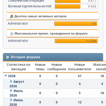
Сомалийская операция
9 677
Великая Хартия вольностей
9 656
Десятка самых активных авторов
Administrator
18
Максимальное время, проведенное на форуме
Administrator
1ч 24м
История форума
Статистика по
Новые
Новые
Новые
Макси
месяцам
темы
сообщения
пользователи
онла
2026
0
0
41
16
Август
0
0
4
4
2026
Июль
0
0
5
16
2026
Июнь
0
0
12
5
2026