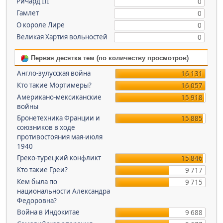
Ричард III
0
Гамлет
0
О короле Лире
0
Великая Хартия вольностей
0
Первая десятка тем (по количеству просмотров)
Англо-зулусская война
16 131
Кто такие Мортимеры?
16 057
Американо-мексиканские
15 918
войны
Бронетехника Франции и
15 885
союзников в ходе
противостояния мая-июля
1940
Греко-турецкий конфликт
15 846
Кто такие Греи?
9 717
Кем была по
9 715
национальности Александра
Федоровна?
Война в Индокитае
9 688