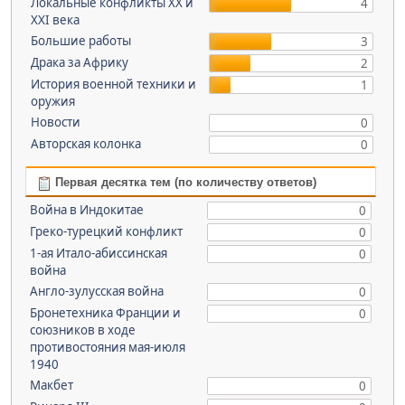
Локальные конфликты XX и
4
XXI века
Большие работы
3
Драка за Африку
2
История военной техники и
1
оружия
Новости
0
Авторская колонка
0
Первая десятка тем (по количеству ответов)
Война в Индокитае
0
Греко-турецкий конфликт
0
1-ая Итало-абиссинская
0
война
Англо-зулусская война
0
Бронетехника Франции и
0
союзников в ходе
противостояния мая-июля
1940
Макбет
0