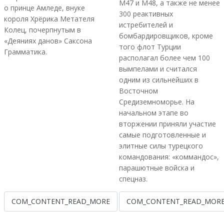
М47 и М48, а также не менее
о принце Амледе, внуке
300 реактивных
короля Хрёрика Метателя
истребителей и
Колец, почерпнутым в
бомбардировщиков, кроме
«Деяниях данов» Саксона
того флот Турции
Грамматика.
располагал более чем 100
вымпелами и считался
одним из сильнейших в
Восточном
Средиземноморье. На
начальном этапе во
вторжении приняли участие
самые подготовленные и
элитные силы турецкого
командования: «коммандос»,
парашютные войска и
спецназ.
COM_CONTENT_READ_MORE
COM_CONTENT_READ_MOR