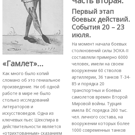
Часть вторая.
Первый этап
боевых действий.
События 20 – 23
июля.
На момент начала боевых
столкновений силы ЭОКА-II
составляли примерно 6000
«Гамлет»…
человек, имели на своем
вооружении 60 стволов
Как много было копий
артиллерии, 36 танков Т-34-
сломано об это гениальное
85 и порядка 20
произведение. Ни об одной
транспортных и боевых
работе в мире не было
самолетов времен Второй
столько исследований
Мировой войны. Турция
литераторов и
имела ВС порядка 260 тыс.
искусствоведов. Одна из
чел. личного состава, на
ключевых пьес Шекспира в
вооружении которых более
действительности является
1000 современных танков
«отрихтованным» сказанием